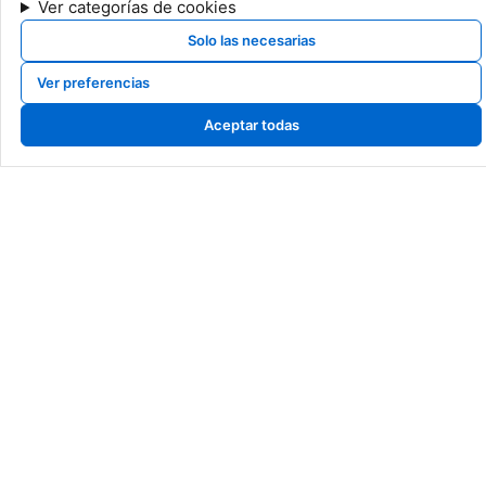
Ver categorías de cookies
Solo las necesarias
Ver preferencias
The Aparthotel
Aceptar todas
calderas de gas, calderas de gasoil, calderas de gasoleo, Cambio de caldera
navarra, cambio de caldera pamplona, cambio de caldera, venta de calderas,
sustitucion de calderas, caldera roca, baxi, sime, intergas, fagor, junkers,
saunier duval, vaillant, viessman, brotje, ferroli, fer, fondital, tifell, thermor,
caldera de gas, mejor caldera, instalador caldera