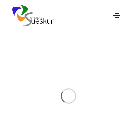
Music
Home
Music