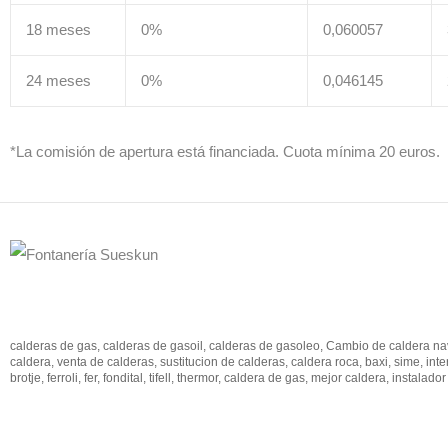
18 meses
0%
0,060057
24 meses
0%
0,046145
*La comisión de apertura está financiada. Cuota mínima 20 euros.
calderas de gas, calderas de gasoil, calderas de gasoleo, Cambio de caldera n
caldera, venta de calderas, sustitucion de calderas, caldera roca, baxi, sime, inte
brotje, ferroli, fer, fondital, tifell, thermor, caldera de gas, mejor caldera, instalado