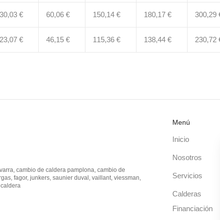
30,03 €
60,06 €
150,14 €
180,17 €
300,29 
23,07 €
46,15 €
115,36 €
138,44 €
230,72 
Menú
Inicio
Nosotros
avarra, cambio de caldera pamplona, cambio de
Servicios
rgas, fagor, junkers, saunier duval, vaillant, viessman,
r caldera
Calderas
Financiación