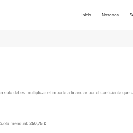
Inicio
Nosotros
S
Financiación
Home
Financiación
n solo debes multiplicar el importe a financiar por el coeficiente que
Cuota mensual:
250,75 €