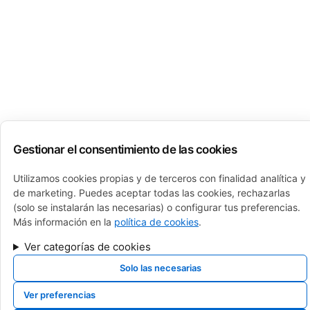
Gestionar el consentimiento de las cookies
Utilizamos cookies propias y de terceros con finalidad analítica y
de marketing. Puedes aceptar todas las cookies, rechazarlas
(solo se instalarán las necesarias) o configurar tus preferencias.
Más información en la
política de cookies
.
calderas de gas, calderas de gasoil, calderas de gasoleo, Cambio de caldera
navarra, cambio de caldera pamplona, cambio de caldera, venta de calderas,
Ver categorías de cookies
sustitucion de calderas, caldera roca, baxi, sime, intergas, fagor, junkers,
saunier duval, vaillant, viessman, brotje, ferroli, fer, fondital, tifell, thermor,
Solo las necesarias
caldera de gas, mejor caldera, instalador caldera
Ver preferencias
© 2025 Copyright Fontanería Sueskun. Desarrollado y Mantenido