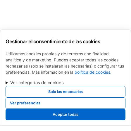
Gestionar el consentimiento de las cookies
Utilizamos cookies propias y de terceros con finalidad
analítica y de marketing. Puedes aceptar todas las cookies,
rechazarlas (solo se instalarán las necesarias) o configurar tus
preferencias. Más información en la
política de cookies
.
Ver categorías de cookies
Solo las necesarias
Ver preferencias
calderas de gas, calderas de gasoil, calderas de gasoleo, Cambio de caldera
navarra, cambio de caldera pamplona, cambio de caldera, venta de calderas,
Aceptar todas
sustitucion de calderas, caldera roca, baxi, sime, intergas, fagor, junkers,
saunier duval, vaillant, viessman, brotje, ferroli, fer, fondital, tifell, thermor,
caldera de gas, mejor caldera, instalador caldera