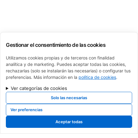
Gestionar el consentimiento de las cookies
Utilizamos cookies propias y de terceros con finalidad
analítica y de marketing. Puedes aceptar todas las cookies,
rechazarlas (solo se instalarán las necesarias) o configurar tus
preferencias. Más información en la
política de cookies
.
Ver categorías de cookies
Solo las necesarias
Ver preferencias
calderas de gas, calderas de gasoil, calderas de gasoleo, Cambio de caldera
navarra, cambio de caldera pamplona, cambio de caldera, venta de calderas,
Aceptar todas
sustitucion de calderas, caldera roca, baxi, sime, intergas, fagor, junkers,
saunier duval, vaillant, viessman, brotje, ferroli, fer, fondital, tifell, thermor,
caldera de gas, mejor caldera, instalador caldera