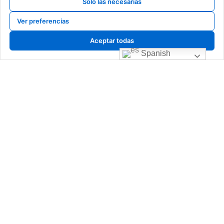
Solo las necesarias
Ver preferencias
Aceptar todas
Spanish
calderas de gas, calderas de gasoil, calderas de gasoleo, Cambio de caldera
navarra, cambio de caldera pamplona, cambio de caldera, venta de calderas,
sustitucion de calderas, caldera roca, baxi, sime, intergas, fagor, junkers, saunier
duval, vaillant, viessman, brotje, ferroli, fer, fondital, tifell, thermor, caldera de
gas, mejor caldera, instalador caldera
© 2025 Copyright Fontanería Sueskun. Desarrollado y
Mantenido por
Xpandex
Menú
Legal
Inicio
Política de privacidad
Nosotros
Política de cookies