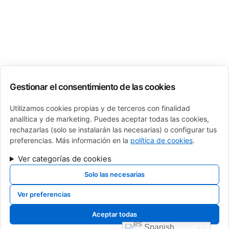
Gestionar el consentimiento de las cookies
Utilizamos cookies propias y de terceros con finalidad
analítica y de marketing. Puedes aceptar todas las cookies,
rechazarlas (solo se instalarán las necesarias) o configurar tus
preferencias. Más información en la
política de cookies
.
Ver categorías de cookies
Solo las necesarias
Ver preferencias
calderas de gas, calderas de gasoil, calderas de gasoleo, Cambio de caldera
navarra, cambio de caldera pamplona, cambio de caldera, venta de calderas,
Aceptar todas
sustitucion de calderas, caldera roca, baxi, sime, intergas, fagor, junkers,
Spanish
saunier duval, vaillant, viessman, brotje, ferroli, fer, fondital, tifell, thermor,