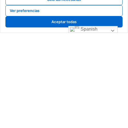
Ver preferencias
calderas de gas, calderas de gasoil, calderas de gasoleo, Cambio de caldera
navarra, cambio de caldera pamplona, cambio de caldera, venta de calderas,
Aceptar todas
sustitucion de calderas, caldera roca, baxi, sime, intergas, fagor, junkers,
Spanish
saunier duval, vaillant, viessman, brotje, ferroli, fer, fondital, tifell, thermor,
caldera de gas, mejor caldera, instalador caldera
© 2025 Copyright Fontanería Sueskun. Desarrollado y Mantenido
por
Xpandex
Menú
Legal
Inicio
Política de privacidad
Nosotros
Política de cookies
Servicios
Términos y condiciones
Calderas
Aviso legal
Financiación
Accesibilidad