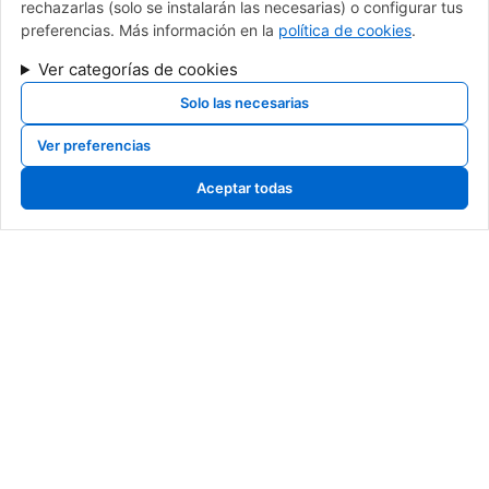
rechazarlas (solo se instalarán las necesarias) o configurar tus
preferencias. Más información en la
política de cookies
.
Ver categorías de cookies
Solo las necesarias
Ver preferencias
Aceptar todas
calderas de gas, calderas de gasoil, calderas de gasoleo, Cambio de caldera
navarra, cambio de caldera pamplona, cambio de caldera, venta de calderas,
sustitucion de calderas, caldera roca, baxi, sime, intergas, fagor, junkers, saunier
duval, vaillant, viessman, brotje, ferroli, fer, fondital, tifell, thermor, caldera de
gas, mejor caldera, instalador caldera
© 2025 Copyright Fontanería Sueskun. Desarrollado y
Mantenido por
Xpandex
Menú
Legal