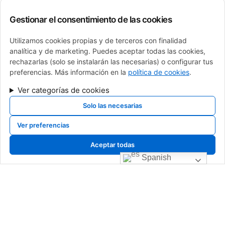
Gestionar el consentimiento de las cookies
Utilizamos cookies propias y de terceros con finalidad
analítica y de marketing. Puedes aceptar todas las cookies,
rechazarlas (solo se instalarán las necesarias) o configurar tus
preferencias. Más información en la
política de cookies
.
Ver categorías de cookies
Solo las necesarias
calderas de gas, calderas de gasoil, calderas de gasoleo, Cambio de caldera
Ver preferencias
navarra, cambio de caldera pamplona, cambio de caldera, venta de calderas,
sustitucion de calderas, caldera roca, baxi, sime, intergas, fagor, junkers,
Aceptar todas
saunier duval, vaillant, viessman, brotje, ferroli, fer, fondital, tifell, thermor,
caldera de gas, mejor caldera, instalador caldera
Spanish
© 2025 Copyright Fontanería Sueskun. Desarrollado y Mantenido
por
Xpandex
Menú
Legal